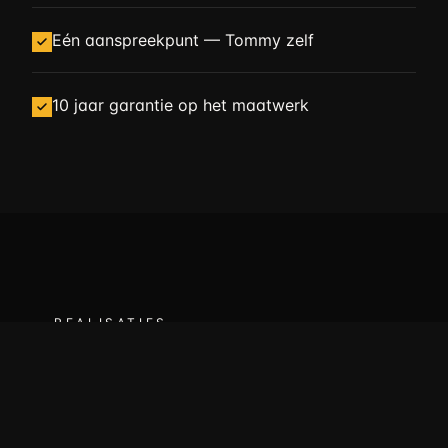
Eén aanspreekpunt — Tommy zelf
10 jaar garantie op het maatwerk
— REALISATIES
Enkele voorbeelden van
ons werk
.
Een selectie van projecten die we de afgelopen